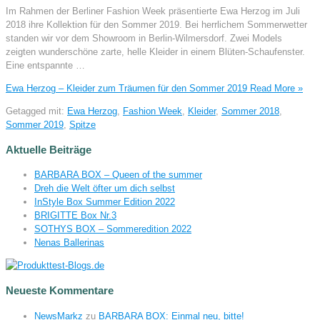
Im Rahmen der Berliner Fashion Week präsentierte Ewa Herzog im Juli
2018 ihre Kollektion für den Sommer 2019. Bei herrlichem Sommerwetter
standen wir vor dem Showroom in Berlin-Wilmersdorf. Zwei Models
zeigten wunderschöne zarte, helle Kleider in einem Blüten-Schaufenster.
Eine entspannte …
Ewa Herzog – Kleider zum Träumen für den Sommer 2019
Read More »
Getagged mit:
Ewa Herzog
,
Fashion Week
,
Kleider
,
Sommer 2018
,
Sommer 2019
,
Spitze
Aktuelle Beiträge
BARBARA BOX – Queen of the summer
Dreh die Welt öfter um dich selbst
InStyle Box Summer Edition 2022
BRIGITTE Box Nr.3
SOTHYS BOX – Sommeredition 2022
Nenas Ballerinas
Neueste Kommentare
NewsMarkz
zu
BARBARA BOX: Einmal neu, bitte!