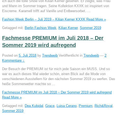
ich auch die tolle Show von Kilian Kerner gesehen. Er zeigte, was Frau
und Mann im Sommer tragen. Seine Kollektion KXXK ist inspiriert von
Eiscreme. Karamell trifft auf Vanille und Erdbeersorbet. …
Fashion Week Berlin – Juli 2019 – Kilian Kerner KXXK
Read More »
Getagged mit:
Berlin Fashion Week
,
Kilian Kerner
,
Sommer 2019
Fachmesse PREMIUM im Juli 2018 – Der
Sommer 2019 wird aufregend
Posted on
5. Juli 2018
by
Trendweib
Veröffentlicht in
Trendweib
—
2
Kommentare ↓
Der Besuch der PREMIUM ist für mich jede Saison ein MUSS. Und so
war es auch dieses Mal wieder schön, einen Blick auf die Mode von
verschiedenen Ausstellern für den nächsten Sommer 2019 zu werfen. Das
heiße Sommerwetter machte so …
Fachmesse PREMIUM im Juli 2018 – Der Sommer 2019 wird aufregend
Read More »
Getagged mit:
Dea Kubidal
,
Grace
,
Luisa Cerano
,
Premium
,
Rich&Royal
,
Sommer 2019