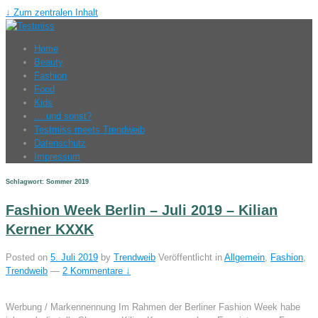
↓ Zum zentralen Inhalt
Home
Beauty
Fashion
Food
Kids
… und sonst?
Testmiss meets Trendweib
Datenschutz
Impressum
Schlagwort: Sommer 2019
Fashion Week Berlin – Juli 2019 – Kilian
Kerner KXXK
Posted on
5. Juli 2019
by
Trendweib
Veröffentlicht in
Allgemein
,
Fashion
,
Trendweib
—
2 Kommentare ↓
Werbung / Markennennung Im Rahmen der Berliner Fashion Week habe