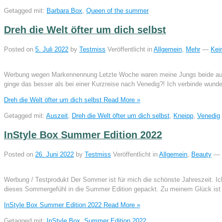
Getagged mit:
Barbara Box
,
Queen of the summer
Dreh die Welt öfter um dich selbst
Posted on
5. Juli 2022
by
Testmiss
Veröffentlicht in
Allgemein
,
Mehr
—
Kei
Werbung wegen Markennennung Letzte Woche waren meine Jungs beide auf K
ginge das besser als bei einer Kurzreise nach Venedig?! Ich verbinde wund
Dreh die Welt öfter um dich selbst
Read More »
Getagged mit:
Auszeit
,
Dreh die Welt öfter um dich selbst
,
Kneipp
,
Venedig
InStyle Box Summer Edition 2022
Posted on
26. Juni 2022
by
Testmiss
Veröffentlicht in
Allgemein
,
Beauty
—
Werbung / Testprodukt Der Sommer ist für mich die schönste Jahreszeit. Ic
dieses Sommergefühl in die Summer Edition gepackt. Zu meinem Glück ist 
InStyle Box Summer Edition 2022
Read More »
Getagged mit:
InStyle Box
,
Summer Edition 2022