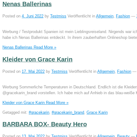
Nenas Ballerinas
Posted on
4. Juni 2022
by
Testmiss
Veröffentlicht in
Allgemein
,
Fashion
—
Werbung / Testprodukt Spanien ist mein Lieblingsreiseland. Nirgends war ich
habe ich Nenas Ballerinas entdeckt. In ihrem zauberhaften Onlineshop biet
Nenas Ballerinas
Read More »
Kleider von Grace Karin
Posted on
17. Mai 2022
by
Testmiss
Veröffentlicht in
Allgemein
,
Fashion
—
Werbung Sommerliche Temperaturen in Deutschland. Endlich ist die Kleider
@gracekarin_brand vorstellen. Ich habe mich auf Anhieb in das blau-weiße Kl
Kleider von Grace Karin
Read More »
Getagged mit:
#gracekarin
,
#gracekarin_brand
,
Grace Karin
BARBARA BOX- Beauty Hero
Posted on
13. Mai 2022
by
Testmiss
Veröffentlicht in
Allgemein
,
Beauty
—