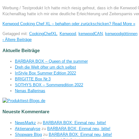
Werbung / Testprodukt Ich hatte mich riesig gefreut, dass ich die Kenwood
Küchenalltag hatte ich mir eine deutliche Erleichterung und Zeitersparnis 
Kenwood Cooking Chef XL – behalten oder zurückschicken?
Read More »
Getagged mit:
CookingChefXL
,
Kenwood
,
kenwoodCAN
,
kenwoodgöttinnen
‹ Ältere Beiträge
Aktuelle Beiträge
BARBARA BOX – Queen of the summer
Dreh die Welt öfter um dich selbst
InStyle Box Summer Edition 2022
BRIGITTE Box Nr.3
SOTHYS BOX – Sommeredition 2022
Nenas Ballerinas
Neueste Kommentare
NewsMarkz
zu
BARBARA BOX: Einmal neu, bitte!
Aktienanalyse
zu
BARBARA BOX: Einmal neu, bitte!
Shopware Blog
zu
BARBARA BOX: Einmal neu, bitte!