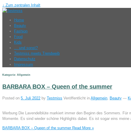
↓ Zum zentralen Inhalt
Home
Beauty
Fashion
Food
Kids
… und sonst?
Testmiss meets Trendweib
Datenschutz
Impressum
Kategorie: Allgemein
BARBARA BOX – Queen of the summer
Posted on
5. Juli 2022
by
Testmiss
Veröffentlicht in
Allgemein
,
Beauty
—
K
Werbung Die Lavendelblüte markiert immer den Beginn des Sommers. Für m
Momente. Es sind wieder schöne Highlights dabei. Es ist sogar eins meine 
BARBARA BOX – Queen of the summer
Read More »