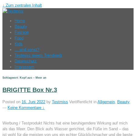
↓ Zum zentralen Inhalt
Home
Beauty
Fashion
Food
Kids
… und sonst?
Testmiss meets Trendweib
Datenschutz
Impressum
Schlagwort: Kopf aus – Meer an
BRIGITTE Box Nr.3
Posted on
16. Juni 2022
by
Testmiss
Veröffentlicht in
Allgemein
,
Beauty
—
Keine Kommentare ↓
Werbung / Testprodukt Nichts hat eine beruhigendere Wirkung auf mich
als das Meer. Den Blick aufs Wasser gerichtet, die Füße im Sand – das
ist wohl für die meisten von uns ein echter Glücklichmacher und die beste