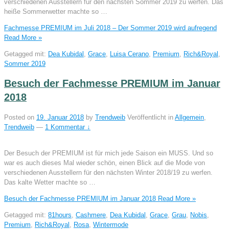
verschiedenen Ausstellern für den nächsten Sommer 2019 zu werfen. Das
heiße Sommerwetter machte so …
Fachmesse PREMIUM im Juli 2018 – Der Sommer 2019 wird aufregend
Read More »
Getagged mit:
Dea Kubidal
,
Grace
,
Luisa Cerano
,
Premium
,
Rich&Royal
,
Sommer 2019
Besuch der Fachmesse PREMIUM im Januar
2018
Posted on
19. Januar 2018
by
Trendweib
Veröffentlicht in
Allgemein
,
Trendweib
—
1 Kommentar ↓
Der Besuch der PREMIUM ist für mich jede Saison ein MUSS. Und so
war es auch dieses Mal wieder schön, einen Blick auf die Mode von
verschiedenen Ausstellern für den nächsten Winter 2018/19 zu werfen.
Das kalte Wetter machte so …
Besuch der Fachmesse PREMIUM im Januar 2018
Read More »
Getagged mit:
81hours
,
Cashmere
,
Dea Kubidal
,
Grace
,
Grau
,
Nobis
,
Premium
,
Rich&Royal
,
Rosa
,
Wintermode