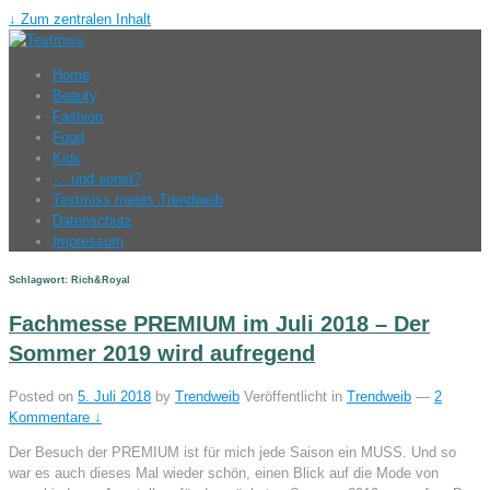
↓ Zum zentralen Inhalt
Home
Beauty
Fashion
Food
Kids
… und sonst?
Testmiss meets Trendweib
Datenschutz
Impressum
Schlagwort: Rich&Royal
Fachmesse PREMIUM im Juli 2018 – Der
Sommer 2019 wird aufregend
Posted on
5. Juli 2018
by
Trendweib
Veröffentlicht in
Trendweib
—
2
Kommentare ↓
Der Besuch der PREMIUM ist für mich jede Saison ein MUSS. Und so
war es auch dieses Mal wieder schön, einen Blick auf die Mode von