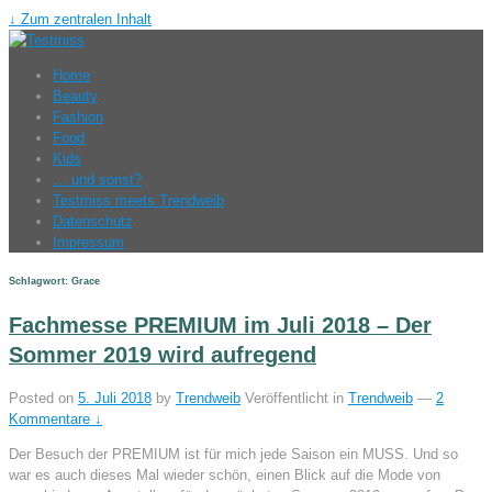
↓ Zum zentralen Inhalt
Home
Beauty
Fashion
Food
Kids
… und sonst?
Testmiss meets Trendweib
Datenschutz
Impressum
Schlagwort: Grace
Fachmesse PREMIUM im Juli 2018 – Der
Sommer 2019 wird aufregend
Posted on
5. Juli 2018
by
Trendweib
Veröffentlicht in
Trendweib
—
2
Kommentare ↓
Der Besuch der PREMIUM ist für mich jede Saison ein MUSS. Und so
war es auch dieses Mal wieder schön, einen Blick auf die Mode von