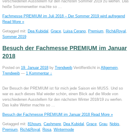
verschiedenen Ausstellern für den nächsten Sommer 2019 zu werfen. Das
heiße Sommerwetter machte so …
Fachmesse PREMIUM im Juli 2018 – Der Sommer 2019 wird aufregend
Read More »
Getagged mit:
Dea Kubidal
,
Grace
,
Luisa Cerano
,
Premium
,
Rich&Royal
,
Sommer 2019
Besuch der Fachmesse PREMIUM im Januar
2018
Posted on
19. Januar 2018
by
Trendweib
Veröffentlicht in
Allgemein
,
Trendweib
—
1 Kommentar ↓
Der Besuch der PREMIUM ist für mich jede Saison ein MUSS. Und so
war es auch dieses Mal wieder schön, einen Blick auf die Mode von
verschiedenen Ausstellern für den nächsten Winter 2018/19 zu werfen.
Das kalte Wetter machte so …
Besuch der Fachmesse PREMIUM im Januar 2018
Read More »
Getagged mit:
81hours
,
Cashmere
,
Dea Kubidal
,
Grace
,
Grau
,
Nobis
,
Premium
,
Rich&Royal
,
Rosa
,
Wintermode