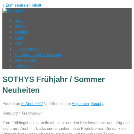
↓ Zum zentralen Inhalt
Home
Beauty
Fashion
Food
Kids
… und sonst?
Testmiss meets Trendweib
Datenschutz
Impressum
SOTHYS Frühjahr / Sommer
Neuheiten
Posted on
2. April 2022
Veröffentlicht in
Allgemein
,
Beauty
Werbung / Testprodukt
Zum Frühlingsbeginn stelle ich nicht nur den Kleiderschrank auf luftig und
leicht um. Auch im Badezimmer ziehen neue Produkte ein. Die dunklen