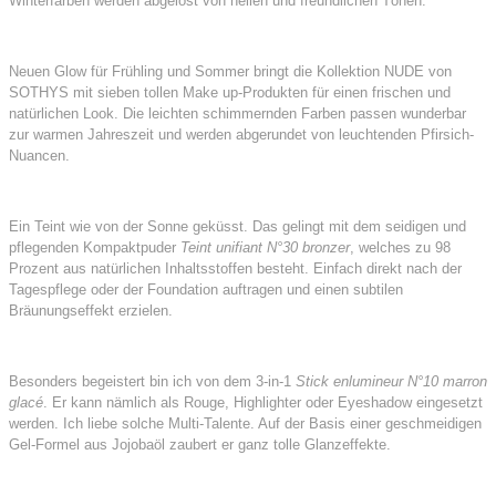
Winterfarben werden abgelöst von hellen und freundlichen Tönen.
Neuen Glow für Frühling und Sommer bringt die Kollektion NUDE von
SOTHYS mit sieben tollen Make up-Produkten für einen frischen und
natürlichen Look. Die leichten schimmernden Farben passen wunderbar
zur warmen Jahreszeit und werden abgerundet von leuchtenden Pfirsich-
Nuancen.
Ein Teint wie von der Sonne geküsst. Das gelingt mit dem seidigen und
pflegenden Kompaktpuder
Teint unifiant N°30 bronzer
, welches zu 98
Prozent aus natürlichen Inhaltsstoffen besteht. Einfach direkt nach der
Tagespflege oder der Foundation auftragen und einen subtilen
Bräunungseffekt erzielen.
Besonders begeistert bin ich von dem 3-in-1
Stick enlumineur N°10 marron
glacé
. Er kann nämlich als Rouge, Highlighter oder Eyeshadow eingesetzt
werden. Ich liebe solche Multi-Talente. Auf der Basis einer geschmeidigen
Gel-Formel aus Jojobaöl zaubert er ganz tolle Glanzeffekte.