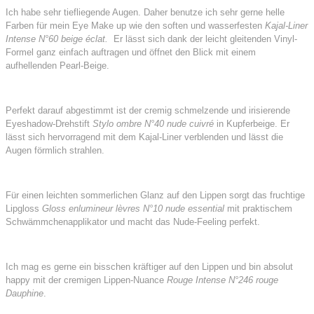
Ich habe sehr tiefliegende Augen. Daher benutze ich sehr gerne helle
Farben für mein Eye Make up wie den soften und wasserfesten
Kajal-Liner
Intense N°60 beige éclat.
Er lässt sich dank der leicht gleitenden Vinyl-
Formel ganz einfach auftragen und öffnet den Blick mit einem
aufhellenden Pearl-Beige.
Perfekt darauf abgestimmt ist der cremig schmelzende und irisierende
Eyeshadow-Drehstift
Stylo ombre N°40 nude cuivré
in Kupferbeige. Er
lässt sich hervorragend mit dem Kajal-Liner verblenden und lässt die
Augen förmlich strahlen.
Für einen leichten sommerlichen Glanz auf den Lippen sorgt das fruchtige
Lipgloss
Gloss enlumineur lèvres N°10 nude essential
mit praktischem
Schwämmchenapplikator und macht das Nude-Feeling perfekt.
Ich mag es gerne ein bisschen kräftiger auf den Lippen und bin absolut
happy mit der cremigen Lippen-Nuance
Rouge Intense N°246 rouge
Dauphine
.