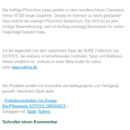
Der kräftige Pfirsichton passt perfekt zu dem wunderschönen Cremelack
Vernis N°318 rouge Dauphine
. Gerade im Sommer zu leicht gebräunter
Haut matcht der sonnige Pfirsichton fantastisch. Für mich ist es eine
richtige Neuentdeckung, weil ich bislang vorrangig Beerentöne für meine
Fingernägel benutzt habe.
Ich bin begeistert von dem natürlichen Glow der NUDE Collection von
SOTHYS, die exklusiv in teilnehmenden Instituten, Spas und Wellness-
Hotels erhältlich ist. Institute in eurer Nähe findet Ihr online
unter
www.sothys.de
.
Die Produkte wurden mir kostenfrei und bedingungslos zur Verfügung
gestellt. Herzlichen Dank dafür.
‹
Frühjahrsneuheiten von Kneipp
Bio-Pflegeserie SOTHYS ORGANICS
›
Getagged mit:
Nude
,
Sothys
Schreibe einen Kommentar