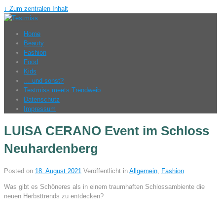
↓ Zum zentralen Inhalt
Home
Beauty
Fashion
Food
Kids
… und sonst?
Testmiss meets Trendweib
Datenschutz
Impressum
LUISA CERANO Event im Schloss
Neuhardenberg
Posted on
18. August 2021
Veröffentlicht in
Allgemein
,
Fashion
Was gibt es Schöneres als in einem traumhaften Schlossambiente die
neuen Herbsttrends zu entdecken?